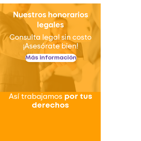
Nuestros honorarios
legales
Consulta legal sin costo
¡Asesórate bien!
Más información
Así trabajamos
por tus
derechos
1