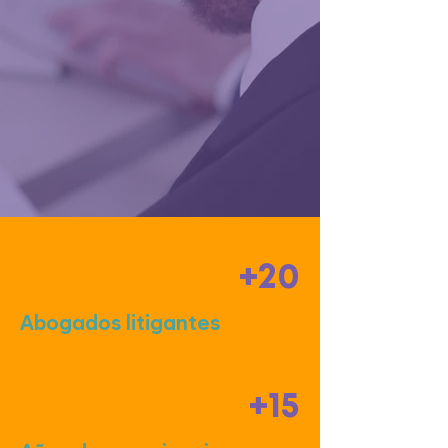
+20
Abogados litigantes
+15