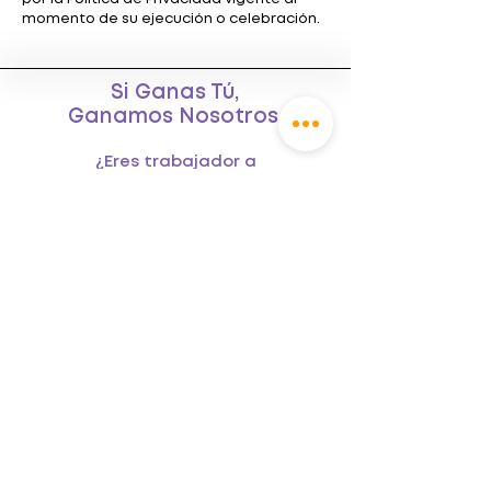
momento de su ejecución o celebración.
Si Ganas Tú,
Ganamos Nosotros.
¿Eres trabajador a
honorarios del sector
público? Te atendemos
en
SoyHonorario →
Av. Las Condes 11380 Of.