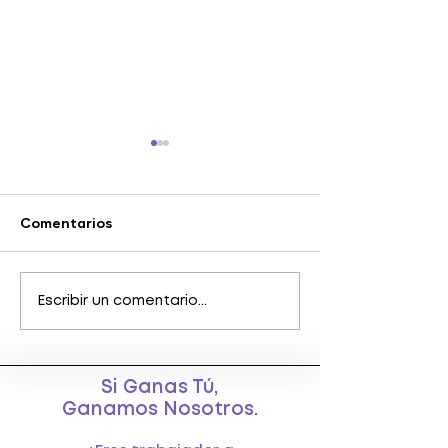
Comentarios
¿Cuáles son mis
¿Cuándo existe
Escribir un comentario...
derechos como
relación laboral
trabajador a honorario?
trabajador a ho
y su empleador
Si Ganas Tú,
Ganamos Nosotros.