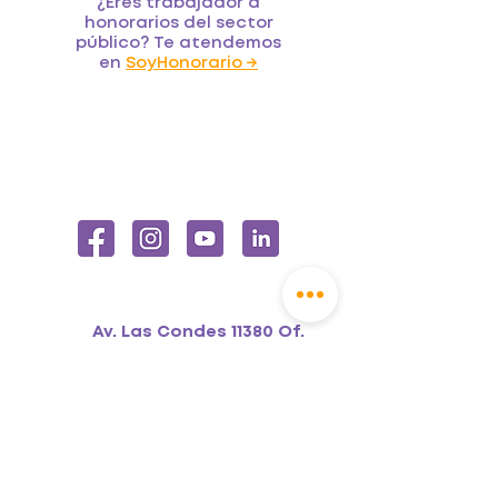
¿Eres trabajador a
honorarios del sector
público? Te atendemos
en
SoyHonorario →
Av. Las Condes 11380 Of.
91.
Vitacura, Santiago,
Chile
+56 2 2611 9650