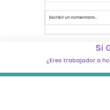
Escribir un comentario...
¿Qué es autodespido?
Si 
¿Eres trabajador a h