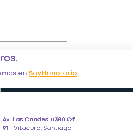
ndo existe una relación
ral entre un trabajador
norarios y su
ros.
leador?
demos en
SoyHonorario
Av. Las Condes 11380 Of.
91.
Vitacura, Santiago,