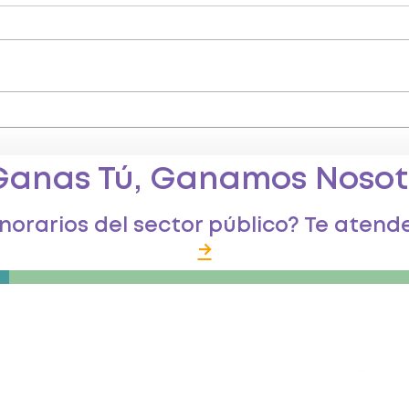
¿Cuáles son mis derechos
¿Cuá
como trabajador a
labo
honorario?
a ho
Ganas Tú, Ganamos Nosot
emp
onorarios del sector público? Te aten
→