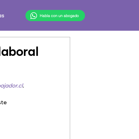
Habla con un abogado
as
laboral
ajador.cl
.
ste 