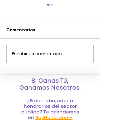
Comentarios
¿Cuáles son mis
¿Cuándo existe
Escribir un comentario...
derechos como
relación laboral
trabajador a honorario?
trabajador a ho
y su empleador
Si Ganas Tú,
Ganamos Nosotros.
¿Eres trabajador a
honorarios del sector
público? Te atendemos
en
SoyHonorario →