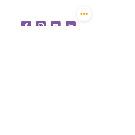
Av. Las Condes 11380 Of.
91.
Vitacura, Santiago,
Chile
+56 2 2611 9650
+56 9 8149 6614
info@soytrabajador.cl