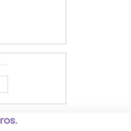
nto dura el fuero
rnal?
ros.