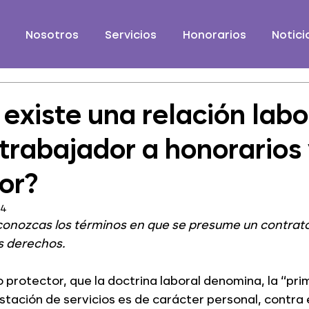
Nosotros
Servicios
Honorarios
Notici
existe una relación labo
 trabajador a honorarios 
or?
24
onozcas los términos en que se presume un contrato 
us derechos.
io protector, que la doctrina laboral denomina, la “pri
estación de servicios es de carácter personal, contra 