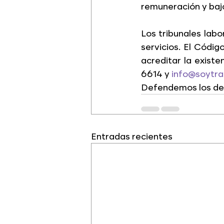
remuneración y bajo
Los tribunales lab
servicios. El Códig
acreditar la exist
6614 y 
info@soytra
Defendemos los der
Entradas recientes