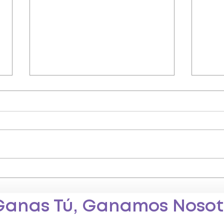
¿Cuáles son mis derechos
¿Cuá
como trabajador a
mate
honorario?
Ganas Tú, Ganamos Nosot