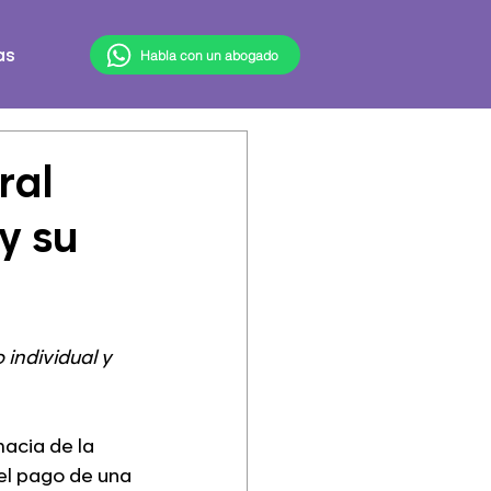
Habla con un abogado
as
ral
y su
individual y 
macia de la 
el pago de una 